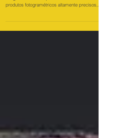
mapeamento com drone
1. Drones com RTK / PPK Ao processar as
imagens do seu mapeamento com drone em
produtos fotogramétricos altamente precisos,
informações...